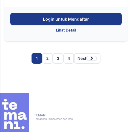
Login untuk Mendaftar
Lihat Detail
1
2
3
4
Next
TEMANI
Temanimu Tempa Iman dan Ilmu