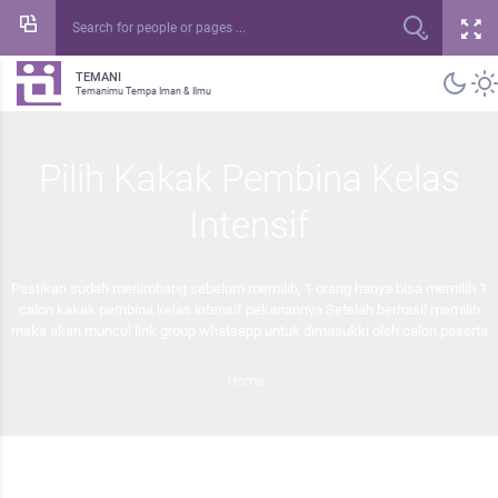
TEMANI
Temanimu Tempa Iman & Ilmu
Pilih Kakak Pembina Kelas
Intensif
Pastikan sudah menimbang sebelum memilih, 1 orang hanya bisa memilih 1
calon kakak pembina kelas intensif pekanannya.Setelah berhasil memilih
maka akan muncul link group whatsapp untuk dimasukki oleh calon peserta
Home