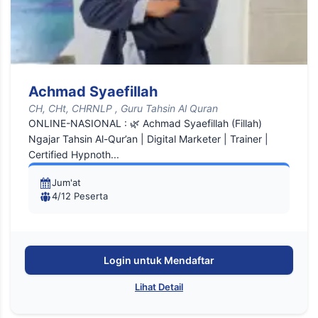
Achmad Syaefillah
CH, CHt, CHRNLP , Guru Tahsin Al Quran
ONLINE-NASIONAL : 🌿 Achmad Syaefillah (Fillah)
Ngajar Tahsin Al-Qur’an | Digital Marketer | Trainer |
Certified Hypnoth...
Jum'at
4/12 Peserta
Login untuk Mendaftar
Lihat Detail